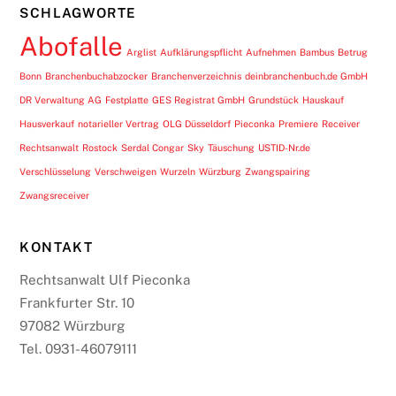
SCHLAGWORTE
Abofalle
Arglist
Aufklärungspflicht
Aufnehmen
Bambus
Betrug
Bonn
Branchenbuchabzocker
Branchenverzeichnis
deinbranchenbuch.de GmbH
DR Verwaltung AG
Festplatte
GES Registrat GmbH
Grundstück
Hauskauf
Hausverkauf
notarieller Vertrag
OLG Düsseldorf
Pieconka
Premiere
Receiver
Rechtsanwalt
Rostock
Serdal Congar
Sky
Täuschung
USTID-Nr.de
Verschlüsselung
Verschweigen
Wurzeln
Würzburg
Zwangspairing
Zwangsreceiver
KONTAKT
Rechtsanwalt Ulf Pieconka
Frankfurter Str. 10
97082 Würzburg
Tel. 0931-46079111