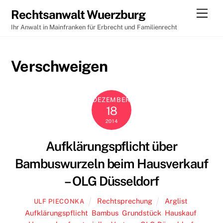
Skip
Men
Rechtsanwalt Wuerzburg
to
Ihr Anwalt in Mainfranken für Erbrecht und Familienrecht
content
Verschweigen
DEZEMBER
18
2014
Aufklärungspflicht über
Bambuswurzeln beim Hausverkauf
– OLG Düsseldorf
Rechtsprechung
Arglist
,
ULF PIECONKA
Aufklärungspflicht
,
Bambus
,
Grundstück
,
Hauskauf
,