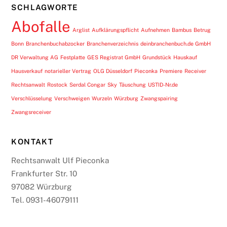
SCHLAGWORTE
Abofalle
Arglist
Aufklärungspflicht
Aufnehmen
Bambus
Betrug
Bonn
Branchenbuchabzocker
Branchenverzeichnis
deinbranchenbuch.de GmbH
DR Verwaltung AG
Festplatte
GES Registrat GmbH
Grundstück
Hauskauf
Hausverkauf
notarieller Vertrag
OLG Düsseldorf
Pieconka
Premiere
Receiver
Rechtsanwalt
Rostock
Serdal Congar
Sky
Täuschung
USTID-Nr.de
Verschlüsselung
Verschweigen
Wurzeln
Würzburg
Zwangspairing
Zwangsreceiver
KONTAKT
Rechtsanwalt Ulf Pieconka
Frankfurter Str. 10
97082 Würzburg
Tel. 0931-46079111