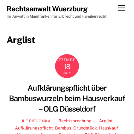
Skip
Men
Rechtsanwalt Wuerzburg
to
Ihr Anwalt in Mainfranken für Erbrecht und Familienrecht
content
Arglist
DEZEMBER
18
2014
Aufklärungspflicht über
Bambuswurzeln beim Hausverkauf
– OLG Düsseldorf
Rechtsprechung
Arglist
,
ULF PIECONKA
Aufklärungspflicht
,
Bambus
,
Grundstück
,
Hauskauf
,