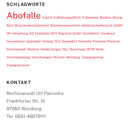
SCHLAGWORTE
Abofalle
Arglist
Aufklärungspflicht
Aufnehmen
Bambus
Betrug
Bonn
Branchenbuchabzocker
Branchenverzeichnis
deinbranchenbuch.de GmbH
DR Verwaltung AG
Festplatte
GES Registrat GmbH
Grundstück
Hauskauf
Hausverkauf
notarieller Vertrag
OLG Düsseldorf
Pieconka
Premiere
Receiver
Rechtsanwalt
Rostock
Serdal Congar
Sky
Täuschung
USTID-Nr.de
Verschlüsselung
Verschweigen
Wurzeln
Würzburg
Zwangspairing
Zwangsreceiver
KONTAKT
Rechtsanwalt Ulf Pieconka
Frankfurter Str. 10
97082 Würzburg
Tel. 0931-46079111