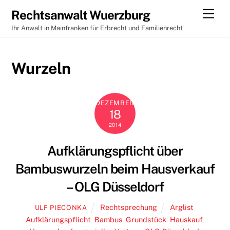
Skip
Men
Rechtsanwalt Wuerzburg
to
Ihr Anwalt in Mainfranken für Erbrecht und Familienrecht
content
Wurzeln
DEZEMBER
18
2014
Aufklärungspflicht über
Bambuswurzeln beim Hausverkauf
– OLG Düsseldorf
Rechtsprechung
Arglist
,
ULF PIECONKA
Aufklärungspflicht
,
Bambus
,
Grundstück
,
Hauskauf
,