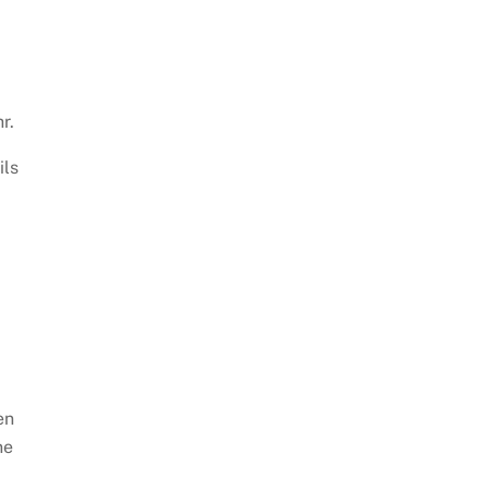
r.
ils
en
ne