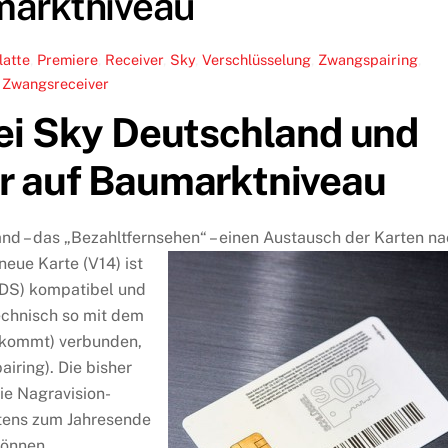
arktniveau
latte
,
Premiere
,
Receiver
,
Sky
,
Verschlüsselung
,
Zwangspairing
,
Zwangsreceiver
ei Sky Deutschland und
ver auf Baumarktniveau
nd – das „Bezahltfernsehen“ – einen Austausch der Karten n
neue Karte (V14) ist
DS) kompatibel und
technisch so mit dem
ekommt) verbunden,
airing). Die bisher
ie Nagravision-
tens zum Jahresende
können.