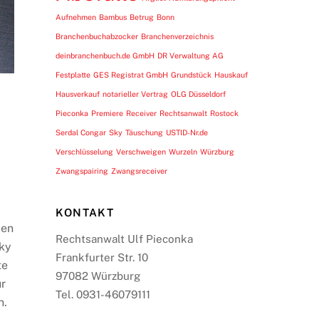
Aufnehmen
Bambus
Betrug
Bonn
Branchenbuchabzocker
Branchenverzeichnis
deinbranchenbuch.de GmbH
DR Verwaltung AG
Festplatte
GES Registrat GmbH
Grundstück
Hauskauf
Hausverkauf
notarieller Vertrag
OLG Düsseldorf
Pieconka
Premiere
Receiver
Rechtsanwalt
Rostock
Serdal Congar
Sky
Täuschung
USTID-Nr.de
Verschlüsselung
Verschweigen
Wurzeln
Würzburg
Zwangspairing
Zwangsreceiver
KONTAKT
zen
Rechtsanwalt Ulf Pieconka
Sky
Frankfurter Str. 10
te
97082 Würzburg
ur
Tel. 0931-46079111
n.