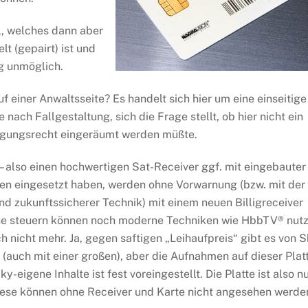
ul, welches dann aber
lt (gepairt) ist und
g unmöglich.
uf einer Anwaltsseite? Es handelt sich hier um eine einseitige
nach Fallgestaltung, sich die Frage stellt, ob hier nicht ein
igungsrecht eingeräumt werden müßte.
 – also einen hochwertigen Sat-Receiver ggf. mit eingebauter
ten eingesetzt haben, werden ohne Vorwarnung (bzw. mit der
nd zukunftssicherer Technik) mit einem neuen Billigreceiver
nne steuern können noch moderne Techniken wie HbbTV® nut
nicht mehr. Ja, gegen saftigen „Leihaufpreis“ gibt es von 
e (auch mit einer großen), aber die Aufnahmen auf dieser Plat
y-eigene Inhalte ist fest voreingestellt. Die Platte ist also n
iese können ohne Receiver und Karte nicht angesehen werde