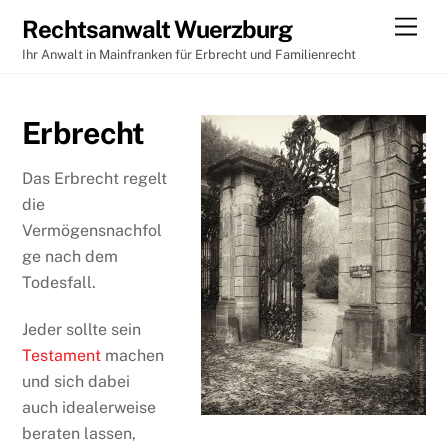
Skip
Men
Rechtsanwalt Wuerzburg
to
Ihr Anwalt in Mainfranken für Erbrecht und Familienrecht
content
Erbrecht
Das Erbrecht regelt
die
Vermögensnachfol
ge nach dem
Todesfall.
Jeder sollte sein
Testament
machen
und sich dabei
auch idealerweise
beraten lassen,