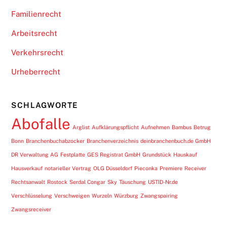
Familienrecht
Arbeitsrecht
Verkehrsrecht
Urheberrecht
SCHLAGWORTE
Abofalle
Arglist
Aufklärungspflicht
Aufnehmen
Bambus
Betrug
Bonn
Branchenbuchabzocker
Branchenverzeichnis
deinbranchenbuch.de GmbH
DR Verwaltung AG
Festplatte
GES Registrat GmbH
Grundstück
Hauskauf
Hausverkauf
notarieller Vertrag
OLG Düsseldorf
Pieconka
Premiere
Receiver
Rechtsanwalt
Rostock
Serdal Congar
Sky
Täuschung
USTID-Nr.de
Verschlüsselung
Verschweigen
Wurzeln
Würzburg
Zwangspairing
Zwangsreceiver