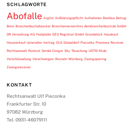
SCHLAGWORTE
Abofalle
Arglist
Aufklärungspflicht
Aufnehmen
Bambus
Betrug
Bonn
Branchenbuchabzocker
Branchenverzeichnis
deinbranchenbuch.de GmbH
DR Verwaltung AG
Festplatte
GES Registrat GmbH
Grundstück
Hauskauf
Hausverkauf
notarieller Vertrag
OLG Düsseldorf
Pieconka
Premiere
Receiver
Rechtsanwalt
Rostock
Serdal Congar
Sky
Täuschung
USTID-Nr.de
Verschlüsselung
Verschweigen
Wurzeln
Würzburg
Zwangspairing
Zwangsreceiver
KONTAKT
Rechtsanwalt Ulf Pieconka
Frankfurter Str. 10
97082 Würzburg
Tel. 0931-46079111