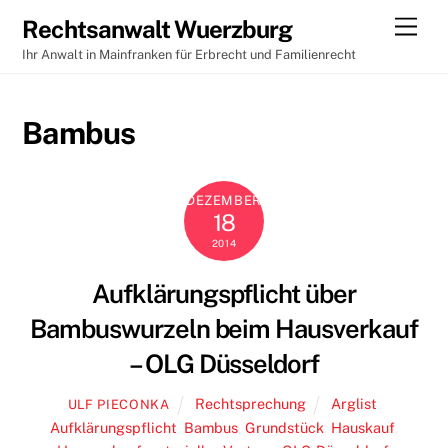
Skip
Men
Rechtsanwalt Wuerzburg
to
Ihr Anwalt in Mainfranken für Erbrecht und Familienrecht
content
Bambus
DEZEMBER
18
2014
Aufklärungspflicht über
Bambuswurzeln beim Hausverkauf
– OLG Düsseldorf
Rechtsprechung
Arglist
,
ULF PIECONKA
Aufklärungspflicht
,
Bambus
,
Grundstück
,
Hauskauf
,