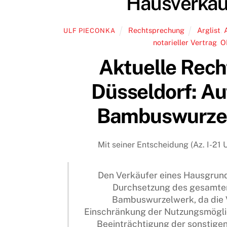
Hausverkau
Rechtsprechung
Arglist
,
ULF PIECONKA
notarieller Vertrag
,
O
Aktuelle Rec
Düsseldorf: Au
Bambuswurzel
Mit seiner Entscheidung (Az. I-21 
Den Verkäufer eines Hausgrunds
Durchsetzung des gesamten
Bambuswurzelwerk, da die 
Einschränkung der Nutzungsmöglic
Beeinträchtigung der sonstigen