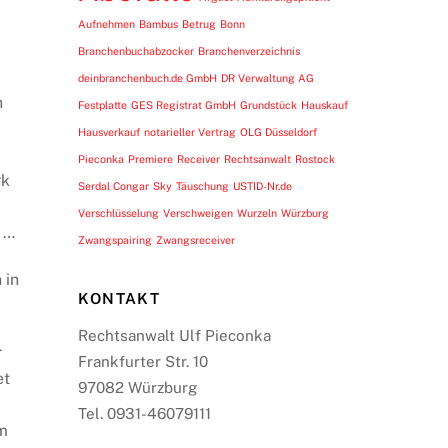
Aufnehmen
Bambus
Betrug
Bonn
Branchenbuchabzocker
Branchenverzeichnis
deinbranchenbuch.de GmbH
DR Verwaltung AG
h
Festplatte
GES Registrat GmbH
Grundstück
Hauskauf
Hausverkauf
notarieller Vertrag
OLG Düsseldorf
Pieconka
Premiere
Receiver
Rechtsanwalt
Rostock
rk
Serdal Congar
Sky
Täuschung
USTID-Nr.de
Verschlüsselung
Verschweigen
Wurzeln
Würzburg
n …
Zwangspairing
Zwangsreceiver
 in
KONTAKT
Rechtsanwalt Ulf Pieconka
r
Frankfurter Str. 10
et
97082 Würzburg
Tel. 0931-46079111
em