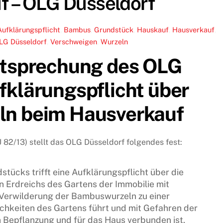
f – OLG Düsseldorf
Aufklärungspflicht
,
Bambus
,
Grundstück
,
Hauskauf
,
Hausverkauf
,
LG Düsseldorf
,
Verschweigen
,
Wurzeln
htsprechung des OLG
fklärungspflicht über
n beim Hausverkauf
U 82/13) stellt das OLG Düsseldorf folgendes fest:
tücks trifft eine Aufklärungspflicht über die
 Erdreichs des Gartens der Immobilie mit
Verwilderung der Bambuswurzeln zu einer
hkeiten des Gartens führt und mit Gefahren der
 Bepflanzung und für das Haus verbunden ist.