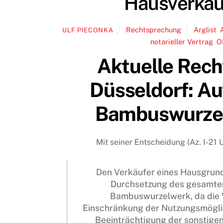
Hausverkau
Rechtsprechung
Arglist
,
ULF PIECONKA
notarieller Vertrag
,
O
Aktuelle Rec
Düsseldorf: Au
Bambuswurzel
Mit seiner Entscheidung (Az. I-21 
Den Verkäufer eines Hausgrunds
Durchsetzung des gesamten
Bambuswurzelwerk, da die 
Einschränkung der Nutzungsmöglic
Beeinträchtigung der sonstigen