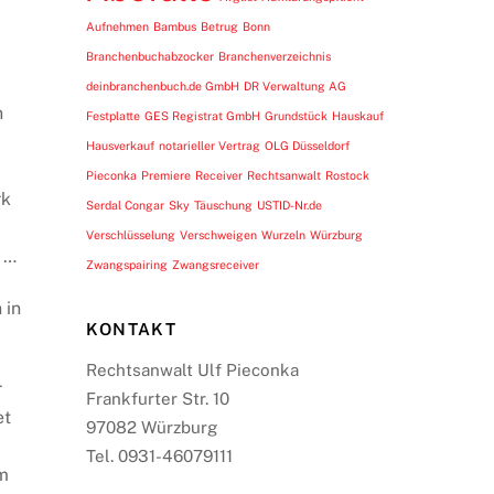
Aufnehmen
Bambus
Betrug
Bonn
Branchenbuchabzocker
Branchenverzeichnis
deinbranchenbuch.de GmbH
DR Verwaltung AG
h
Festplatte
GES Registrat GmbH
Grundstück
Hauskauf
Hausverkauf
notarieller Vertrag
OLG Düsseldorf
Pieconka
Premiere
Receiver
Rechtsanwalt
Rostock
rk
Serdal Congar
Sky
Täuschung
USTID-Nr.de
Verschlüsselung
Verschweigen
Wurzeln
Würzburg
n …
Zwangspairing
Zwangsreceiver
 in
KONTAKT
Rechtsanwalt Ulf Pieconka
r
Frankfurter Str. 10
et
97082 Würzburg
Tel. 0931-46079111
em