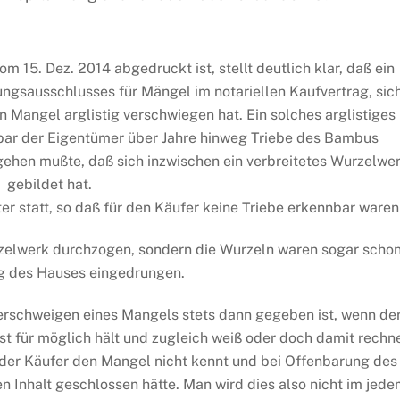
m 15. Dez. 2014 abgedruckt ist, stellt deutlich klar, daß ein
ngsausschlusses für Mängel im notariellen Kaufvertrag, sic
en Mangel arglistig verschwiegen hat. Ein solches arglistiges
nbar der Eigentümer über Jahre hinweg Triebe des Bambus
gehen mußte, daß sich inzwischen ein verbreitetes Wurzelwe
gebildet hat.
r statt, so daß für den Käufer keine Triebe erkennbar ware
zelwerk durchzogen, sondern die Wurzeln waren sogar schon
ng des Hauses eingedrungen.
erschweigen eines Mangels stets dann gegeben ist, wenn de
t für möglich hält und zugleich weiß oder doch damit rechn
 der Käufer den Mangel nicht kennt und bei Offenbarung des
n Inhalt geschlossen hätte. Man wird dies also nicht im jed